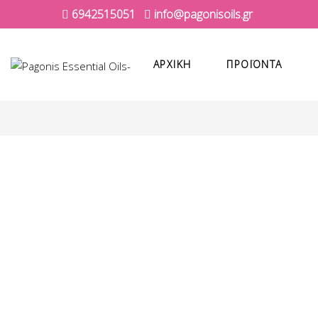
6942515051
info@pagonisoils.gr
ΑΡΧΙΚΉ
ΠΡΟΪΌΝΤΑ
Αιθέριο έλαιο τριαντάφυλλου (ροδέλαιο)
Αι