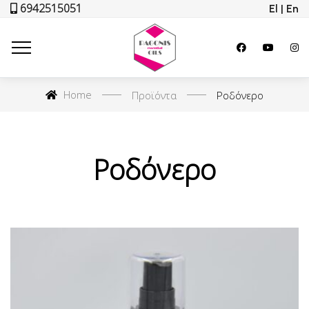
6942515051
El | En
Home
Προϊόντα
Ροδόνερο
Ροδόνερο